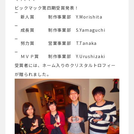
ビックマック第四期受賞発表！
新人賞
制作事業部
Y.Morishita
成長賞
制作事業部 S.Yamaguchi
努力賞 営業事業部 T.Tanaka
ＭＶＰ賞 制作事業部 Y.Urushizaki
受賞者には、ネーム入りのクリスタルトロフィー
が贈られました。